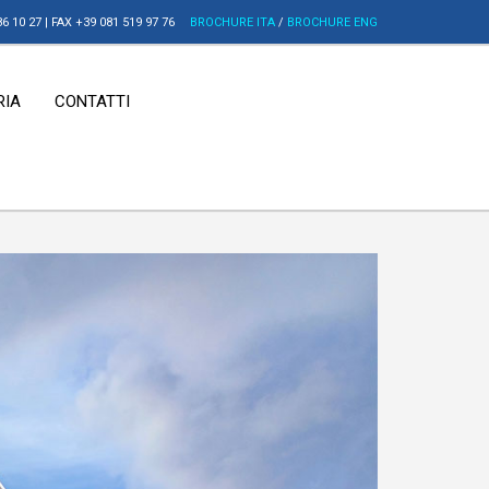
6 10 27 | FAX +39 081 519 97 76
BROCHURE ITA
/
BROCHURE ENG
RIA
CONTATTI