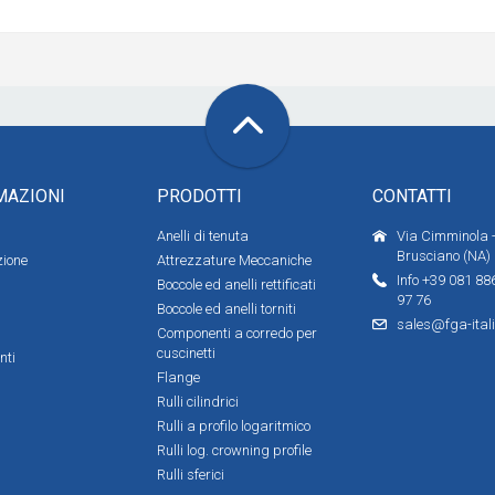
MAZIONI
PRODOTTI
CONTATTI
Anelli di tenuta
Via Cimminola -
Brusciano (NA)
zione
Attrezzature Meccaniche
Info +39 081 88
Boccole ed anelli rettificati
97 76
Boccole ed anelli torniti
sales@fga-ital
Componenti a corredo per
cuscinetti
nti
Flange
Rulli cilindrici
Rulli a profilo logaritmico
Rulli log. crowning profile
Rulli sferici