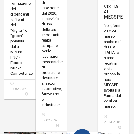
di
formazione
VISITA
Ispezione
dei
AL
dal 2020,
dipendenti
MECSPE
al servizio
sui temi
di una
del
Nei giorni
delle più
"digital" e
23 e 24
importanti
"green"
marzo,
realtà
prevista
anche noi
campane
dalla
di FGA
per le
Misura
ITALIA, ci
lavorazioni
FNC -
siamo
meccaniche
Fondo
recati in
di
Nuove
visita
precisione
Competenze.
presso la
destinate
fiera
ai settori
MECSPE
automotive,
08.02.2024
svoltasi a
ferroviario
Parma dal
e
22 al 24
industriale
marzo.
02.02.2024
26.04.2018