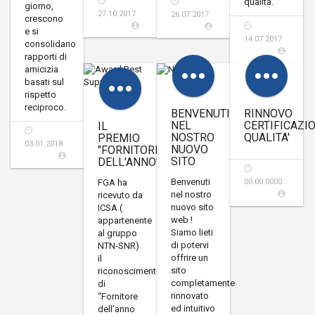
qualità.
giorno,
27.10.2017
26.07.2017
crescono
e si
14.07.2017
consolidano
rapporti di
amicizia
basati sul
rispetto
reciproco.
RINNOVO
BENVENUTI
CERTIFICAZI
NEL
IL
QUALITA'
NOSTRO
PREMIO
03.01.2018
NUOVO
"FORNITORE
SITO
DELL'ANNO"
Benvenuti
FGA ha
00.00.0000
nel nostro
ricevuto da
nuovo sito
ICSA (
web !
appartenente
Siamo lieti
al gruppo
di potervi
NTN-SNR)
offrire un
il
sito
riconoscimento
completamente
di
rinnovato
“Fornitore
ed intuitivo
dell’anno