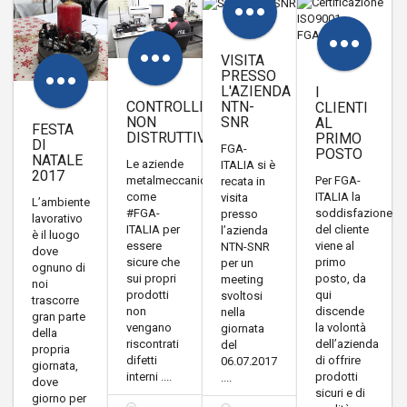
VISITA
PRESSO
L'AZIENDA
I
CONTROLLI
NTN-
CLIENTI
NON
SNR
AL
FESTA
DISTRUTTIVI
PRIMO
DI
FGA-
POSTO
NATALE
Le aziende
ITALIA si è
2017
metalmeccaniche,
Per FGA-
recata in
come
ITALIA la
visita
L’ambiente
#FGA-
soddisfazione
presso
lavorativo
ITALIA per
del cliente
l’azienda
è il luogo
essere
viene al
NTN-SNR
dove
sicure che
primo
per un
ognuno di
sui propri
posto, da
meeting
noi
prodotti
qui
svoltosi
trascorre
non
discende
nella
gran parte
vengano
la volontà
giornata
della
riscontrati
dell’azienda
del
propria
difetti
di offrire
06.07.2017
giornata,
interni ....
prodotti
....
dove
sicuri e di
giorno per