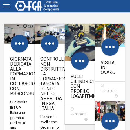
GIORNATA
CONTROLLI
VISITA
DEDICATA
NON
IN
ALLA
DISTRUTTIVI.
OVAKO
FORMAZIONE
LA
RULLI
IN
FORMAZIONE
CILINDRICI
COLLABORAZIONE
TARGATA
CON
CON
PUNTO
PROFILO
10.10.2019
PSBCONSULTING
NETTO
LOGARITMICO
APPRODA
Si è svolta
IN FGA
in FGA
ITALIA
Italia una
25.06.2020
L’azienda
giornata
avellinese,
dedicata
Organismo
alla